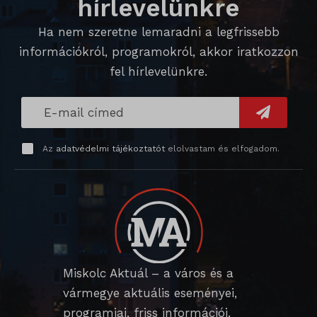
hírlevelünkre
magában foglal, amelyek nem tartoznak a megadott kategóriákba,
_ga_*
wp_lang
Ha nem szeretne lemaradni a legfrissebb
vagy amelyeket nem kategorizáltak.
_gat_gtag_ua_*
információkról, programokról, akkor iratkozzon
wp-settings-*
Részletek megjelenítése
fel hírlevelünkre.
_gid
wp-settings-time-*
_dd_s
mp_*_mixpanel
mhcookie
_qimei_fingerprint
strack_tracking_code
Az
adatvédelmi tájékoztatót
elolvastam és elfogadom.
_qimei_i_3
_qimei_uuid42
amp_*
cato_fw_inet
chatbase_anon_id
Miskolc Aktuál – a város és a
cookieyes-consent
vármegye aktuális eseményei,
programjai, friss információi.