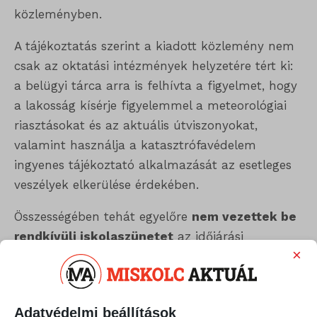
közleményben.
A tájékoztatás szerint a kiadott közlemény nem
csak az oktatási intézmények helyzetére tért ki:
a belügyi tárca arra is felhívta a figyelmet, hogy
a lakosság kísérje figyelemmel a meteorológiai
riasztásokat és az aktuális útviszonyokat,
valamint használja a katasztrófavédelem
ingyenes tájékoztató alkalmazását az esetleges
veszélyek elkerülése érdekében.
Összességében tehát egyelőre
nem vezettek be
rendkívüli iskolaszünetet
az időjárási
×
viszonyok miatt, de a jogszabályoknak megfelelő
feltételek teljesülése esetén az intézmények
vezetői saját hatáskörben dönthetnek erről.
Adatvédelmi beállítások