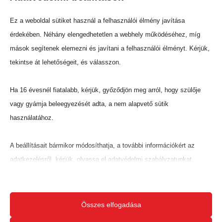
Megosztás:
Ez a weboldal sütiket használ a felhasználói élmény javítása
érdekében. Néhány elengedhetetlen a webhely működéséhez, míg
mások segítenek elemezni és javítani a felhasználói élményt. Kérjük,
tekintse át lehetőségeit, és válasszon.
Ha 16 évesnél fiatalabb, kérjük, győződjön meg arról, hogy szülője
vagy gyámja beleegyezését adta, a nem alapvető sütik
használatához.
A beállításait bármikor módosíthatja, a további információkért az
adatkezelésről, kérjük, olvassa el adatvédelmi szabályzatunkat.
Beállításait később módosíthatja megváltoztathatja.
Ne feledje, hogy ha bizonyos típusú sütik, vagy szolgáltatások
Összes elfogadása
letiltása mellett dönt, az befolyásolhatja a webhely által nyújtott