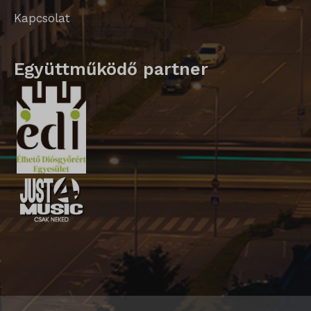
ssm_au_c
Kapcsolat
Együttműködő partner