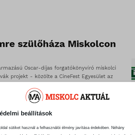
mre szülőháza Miskolcon
rmazású Oscar-díjas forgatókönyvíró miskolci
vák projekt - közölte a CineFest Egyesület az
ön létre, amely digitális művészeti inkubációs
 installációknak és workshopoknak is tered ad.
édelmi beállítások
t is működik majd, valamint oktatási helyszínt
ldal sütiket használ a felhasználói élmény javítása érdekében. Néhány
észeti középiskoláinak - közölték.