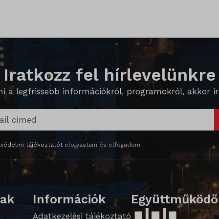
_inet
e_anon_id
Iratkozz fel hírlevelünkre
es-consent
 a legfrissebb információkról, programokról, akkor ira
ed_qc_hide_banner
védelmi tájékoztatót
elolvastam és elfogadom.
te
WPT_TO
lak
Információk
Együttműködő
PT_Show_Hide_tmp
Adatkezelési tájékoztató