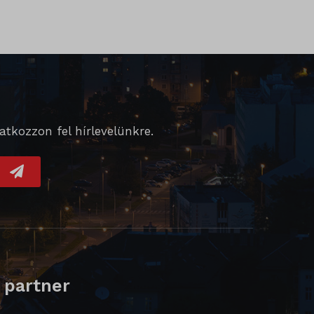
tkozzon fel hírlevelünkre.
 partner