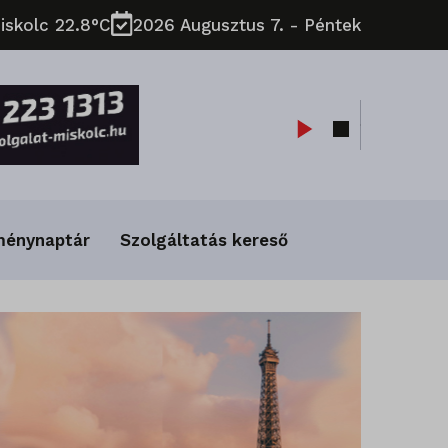
iskolc 22.8°C
2026 Augusztus 7. - Péntek
ménynaptár
Szolgáltatás kereső