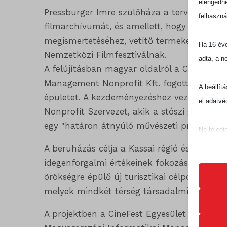
elengedhe
Pressburger Imre szülőháza a tervek szerin
felhaszná
filmarchívumát, és amellett, hogy állandó k
megismertetéséhez, vetítő termeket, szakm
Ha 16 éve
Nemzetközi Filmfesztiválnak.
adta, a n
A felújításban magyar oldalról a CineFest 
Management Nonprofit Kft. fogott össze, hog
A beállít
épületet. A kezdeményezéshez vezető partne
el adatvé
Nonprofit Szervezet, akik a stószi gyógyfür
egy "határon átnyúló művészeti projektet b
Ne feledj
befolyáso
A beruházás célja a Kassai régió és Borsod
idegenforgalmi értékeinek fokozása. Mindezt
Alapv
örökségre épülő új turisztikai célpontok és 
Az ala
melyek mindkét térség társadalmi, oktatási
sütik 
A projektben a CineFest Egyesület felel az 