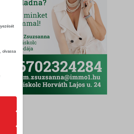
gyezését
k, olvassa
z
.
zek a