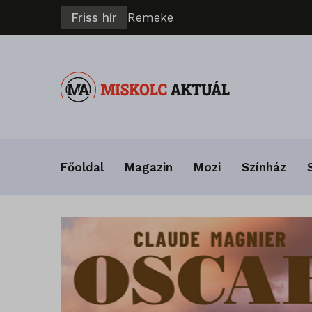
Friss hír
R
e
m
e
k
e
l
t
a
D
V
T
K
Főoldal
Magazin
Mozi
Színház