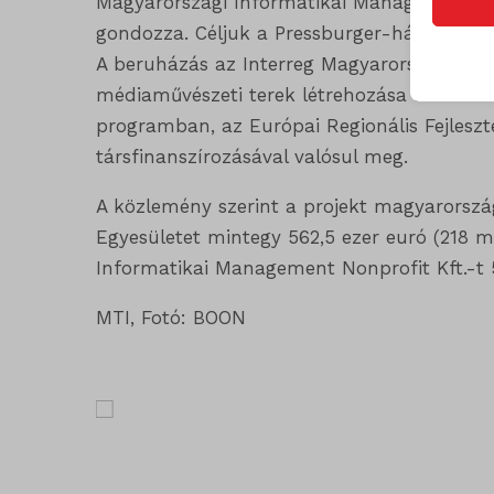
Magyarországi Informatikai Management Non
Statis
gondozza. Céljuk a Pressburger-ház megőrzés
googtra
A stat
A beruházás az Interreg Magyarország-Szl
lehető
ISCHE
médiaművészeti terek létrehozása a határ
látoga
programban, az Európai Regionális Fejleszt
session
társfinanszírozásával valósul meg.
timezo
Egyéb
A közlemény szerint a projekt magyarország
_ga
wordpre
Ez a k
Egyesületet mintegy 562,5 ezer euró (218 mi
tartoz
_ga_*
wordpre
Informatikai Management Nonprofit Kft.-t 
_gat_gt
wp_lan
MTI, Fotó: BOON
_gid
wp-sett
_dd_s
mp_*_m
wp-sett
_qimei_f
strack_
mhcook
_qimei_
_qimei_