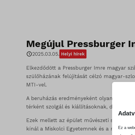
Megújul Pressburger I
2025.03.05.
Helyi hírek
Elkezdődött a Pressburger Imre magyar szá
szülőházának felújítását célzó magyar-szlo
MTI-vel.
A beruházás eredményeként olyan helyszín j
térként szolgál és kiállításoknak, digitális
Adatv
Ezek mellett az épület művészeti stúdiókén
Ez a webo
kínál a Miskolci Egyetemnek és a régió műv