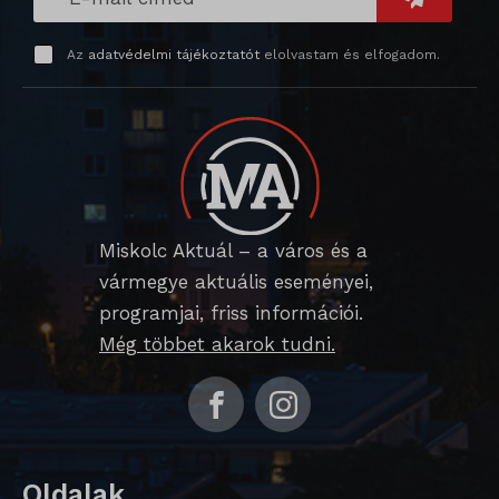
perf_*
Az
adatvédelmi tájékoztatót
elolvastam és elfogadom.
SameSite
SL_G_WPT_TO
SL_GWPT_Show_Hide_tmp
SL_wptGlobTipTmp
Miskolc Aktuál – a város és a
SLO_G_WPT_TO
vármegye aktuális eseményei,
SLO_GWPT_Show_Hide_tmp
programjai, friss információi.
Még többet akarok tudni.
SLO_wptGlobTipTmp
sm_spd_caution
ssm_au_c
Oldalak