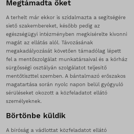
Megtámadta őket
A terhelt már ekkor is szidalmazta a segítségére
siető szakembereket, később pedig az
egészségügyi intézményben megkísérelte kivonni
magát az ellátás alól. Távozásának
megakadályozását követően támadólag lépett
fel a mentőszolgálat munkatársaival és a kórház
sürgősségi osztályán szolgálatot teljesítő
mentőtiszttel szemben. A bántalmazó erőszakos
magatartása során nyolc napon belül gyógyuló
sérüléseket okozott a közfeladatot ellátó
személyeknek.
Börtönbe küldik
A bíróság a vádlottat közfeladatot ellátó