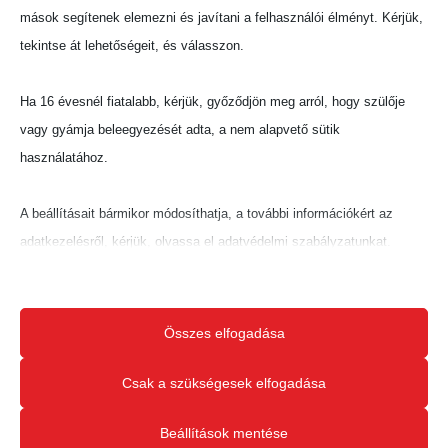
továbbá azt, hogy három közfeladatot ellátó
mások segítenek elemezni és javítani a felhasználói élményt. Kérjük,
személy ellen lépett fel erőszakosan.
tekintse át lehetőségeit, és válasszon.
Nem jogerős
Ha 16 évesnél fiatalabb, kérjük, győződjön meg arról, hogy szülője
Az ítélet nem jogerős, a vádlott és védője
vagy gyámja beleegyezését adta, a nem alapvető sütik
fellebbezést jelentettek be ellene, az ügyész
használatához.
pedig három munkanap gondolkodási időt
tartott fenn.
A beállításait bármikor módosíthatja, a további információkért az
adatkezelésről, kérjük, olvassa el adatvédelmi szabályzatunkat.
Forrás: BOON, Fotó: Illusztráció
Beállításait később módosíthatja megváltoztathatja.
Megosztás:
Ne feledje, hogy ha bizonyos típusú sütik, vagy szolgáltatások
Összes elfogadása
letiltása mellett dönt, az befolyásolhatja a webhely által nyújtott
élményét és az általunk kínált szolgáltatásokat.
Csak a szükségesek elfogadása
Beállítások mentése
Alapvető