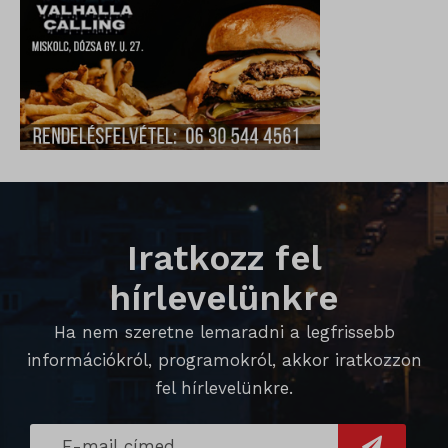
_gid
wp-settings-time-*
_dd_s
mp_*_mixpanel
mhcookie
_qimei_fingerprint
strack_tracking_code
_qimei_i_3
_qimei_uuid42
amp_*
Iratkozz fel
cato_fw_inet
hírlevelünkre
chatbase_anon_id
Ha nem szeretne lemaradni a legfrissebb
cookieyes-consent
információkról, programokról, akkor iratkozzon
domain
fel hírlevelünkre.
i18next
litespeed_qc_hide_banner