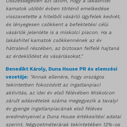
Összességében azt látom, hogy a lakáshitel
wp_lang
vagy amelyeket nem kategorizáltak.
kamatok utóbbi évben történő emelkedése
_gat_gtag_ua_*
wp-settings-*
Részletek megjelenítése
visszavetette a hitelből vásárló ügyfelek kedvét,
_gid
wp-settings-time-*
és lényegesen csökkent a befektetési célú
_dd_s
mp_*_mixpanel
vásárlók jelenléte is a miskolci piacon. Ha a
mhcookie
lakáshitel kamatok csökkennének az év
_qimei_fingerprint
strack_tracking_code
hátralevő részében, az biztosan felfelé hajtaná
_qimei_i_3
az érdeklődést és vásárlásokat.
"
_qimei_uuid42
Benedikt Károly, Duna House PR és elemzési
amp_*
vezetője:
"Annak ellenére, hogy országos
tekintetben fokozódott az ingatlanpiaci
cato_fw_inet
aktivitás, az idei év első félévében Miskolcon
chatbase_anon_id
zárult adásvételek száma megegyezik a tavalyi
év gyenge ingatlanpiacának első féléves
cookieyes-consent
eredményeivel a Duna House értékesítési adatai
domain
szerint. Négyzetméterárak tekintetében 12%-os