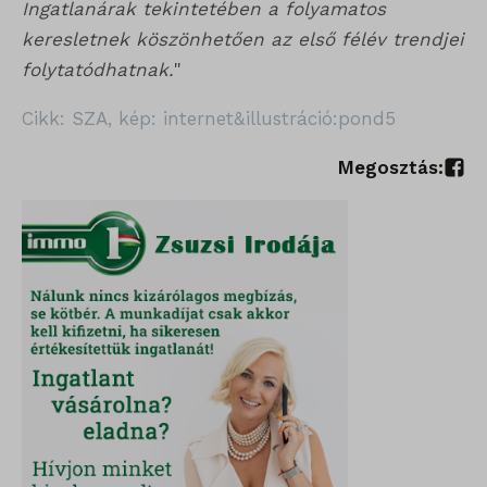
Ingatlanárak tekintetében a folyamatos
keresletnek köszönhetően az első félév trendjei
folytatódhatnak.
"
Cikk: SZA, kép: internet&illustráció:pond5
Megosztás: