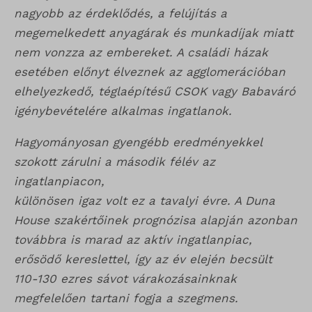
nagyobb az érdeklődés, a felújítás a
megemelkedett anyagárak és munkadíjak miatt
nem vonzza az embereket. A családi házak
esetében előnyt élveznek az agglomerációban
elhelyezkedő, téglaépítésű CSOK vagy Babaváró
igénybevételére alkalmas ingatlanok.
Hagyományosan gyengébb eredményekkel
szokott zárulni a második félév az
ingatlanpiacon,
különösen igaz volt ez a tavalyi évre. A Duna
House szakértőinek prognózisa alapján azonban
továbbra is marad az aktív ingatlanpiac,
erősödő kereslettel, így az év elején becsült
110-130 ezres sávot várakozásainknak
megfelelően tartani fogja a szegmens.