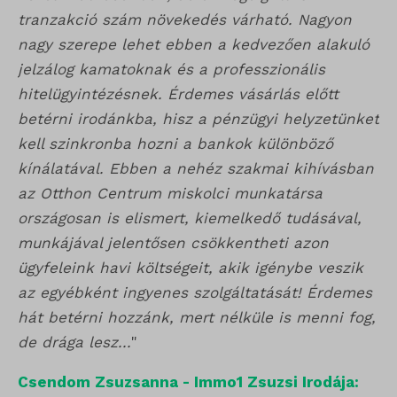
tranzakció szám növekedés várható. Nagyon
nagy szerepe lehet ebben a kedvezően alakuló
jelzálog kamatoknak és a professzionális
hitelügyintézésnek. Érdemes vásárlás előtt
betérni irodánkba, hisz a pénzügyi helyzetünket
kell szinkronba hozni a bankok különböző
kínálatával. Ebben a nehéz szakmai kihívásban
az Otthon Centrum miskolci munkatársa
országosan is elismert, kiemelkedő tudásával,
munkájával jelentősen csökkentheti azon
ügyfeleink havi költségeit, akik igénybe veszik
az egyébként ingyenes szolgáltatását! Érdemes
hát betérni hozzánk, mert nélküle is menni fog,
de drága lesz...
"
Csendom Zsuzsanna - Immo1 Zsuzsi Irodája: