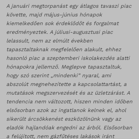
A januári megtorpanást egy átlagos tavaszi piac
követte, majd május-június hónapok
kiemelkedően sok érdeklődőt és forgalmat
eredményeztek. A júliusi-augusztusi piac
lelassult, nem az elmúlt években
tapasztaltaknak megfelelően alakult, ehhez
hasonló piac a szeptemberi iskolakezdés alatti
hónapokra jellemző. Meglepve tapasztaltuk,
hogy szó szerint „mindenki” nyaral, ami
abszolút megnehezítette a kapcsolattartást, a
mutatások megszervezését és az üzletzárást. A
tendencia nem változott, hiszen minden időben
elsősorban azok az ingatlanok kelnek el, ahol
sikerült árcsökkenést eszközölnünk vagy az
eladók hajlandóak engedni az árból. Elsősorban
a felújított, nem gázfűtéses lakások iránt