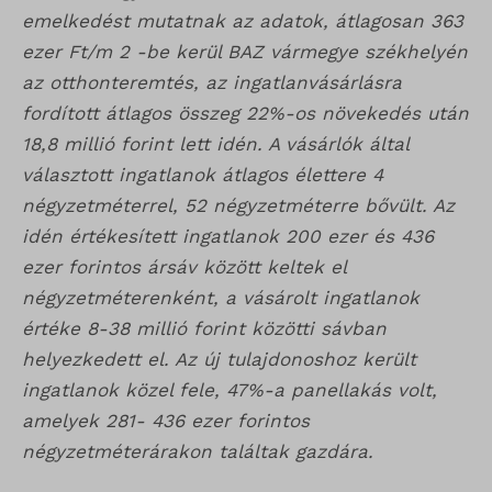
i18next
emelkedést mutatnak az adatok, átlagosan 363
ezer Ft/m 2 -be kerül BAZ vármegye székhelyén
litespeed_qc_hide_banner
az otthonteremtés, az ingatlanvásárlásra
perf_*
fordított átlagos összeg 22%-os növekedés után
18,8 millió forint lett idén. A vásárlók által
SameSite
választott ingatlanok átlagos élettere 4
SL_G_WPT_TO
négyzetméterrel, 52 négyzetméterre bővült. Az
SL_GWPT_Show_Hide_tmp
idén értékesített ingatlanok 200 ezer és 436
ezer forintos ársáv között keltek el
SL_wptGlobTipTmp
négyzetméterenként, a vásárolt ingatlanok
SLO_G_WPT_TO
értéke 8-38 millió forint közötti sávban
SLO_GWPT_Show_Hide_tmp
helyezkedett el. Az új tulajdonoshoz került
ingatlanok közel fele, 47%-a panellakás volt,
SLO_wptGlobTipTmp
amelyek 281- 436 ezer forintos
sm_spd_caution
négyzetméterárakon találtak gazdára.
ssm_au_c