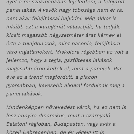
ilyet a mi szakmánkban kijelenteni, a felújított
panel lakás. A vevők nagy többsége nem ér rá,
nem akar felújítással bajlódni. Még akkor is
inkább ezt a kategóriát választják, ha tudják,
kicsit magasabb négyzetméter árat kérnek el
érte a tulajdonosok, mint hasonló, felújításra
váró ingatlanokért. Miskolcra régebben az volt a
jellemző, hogy a tégla, gázfűtéses lakások
magasabb áron keltek el, mint a panelek. Pár
éve ez a trend megfordult, a piacon
gyorsabban, kevesebb alkuval fordulnak meg a
panel lakások.
Mindenképpen növekedést várok, ha ez nem is
lesz annyira dinamikus, mint a szárnyaló
Balatoni régióban, Budapesten, vagy akár a
közeli Debrecenben, de év végéig itt is