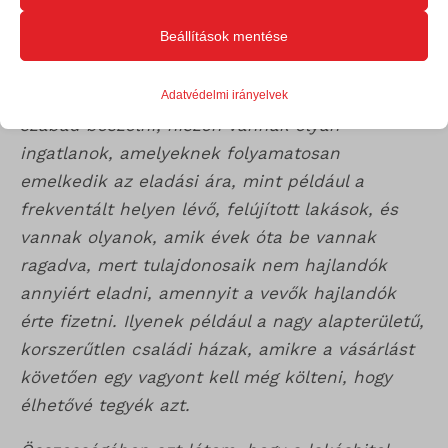
mennyiségű ügyfélhez eljut a híre, lesz rá
Beállítások mentése
Alapvető
érdeklődés.
Az alapvető sütik és szolgáltatások biztosítják az oldal megfelelő
Szerintem homogén piacmozgásról sosem
Adatvédelmi irányelvek
működéséhez. Ezek a sütik és szolgáltatások a GDPR szerint nem
szabad beszélni, hiszen vannak olyan
igénylik a felhasználó hozzájárulását.
ingatlanok, amelyeknek folyamatosan
Részletek megjelenítése
emelkedik az eladási ára, mint például a
Statisztikai
frekventált helyen lévő, felújított lakások, és
googtrans
A statisztikai sütik és szolgáltatások felhasználási információkat
vannak olyanok, amik évek óta be vannak
gyűjtenek, amelyek lehetővé teszik számunkra, hogy betekintést
ISCHECKURLRISK
ragadva, mert tulajdonosaik nem hajlandók
nyerjünk abba, hogyan lépnek kapcsolatba látogatóink a
annyiért eladni, amennyit a vevők hajlandók
sessionId
weboldalunkkal.
érte fizetni. Ilyenek például a nagy alapterületű,
timezone
Részletek megjelenítése
korszerűtlen családi házak, amikre a vásárlást
követően egy vagyont kell még költeni, hogy
wordpress_logged_in_*
Egyéb szolgáltatások
_ga
élhetővé tegyék azt.
Ez a kategória minden olyan sütit, domaint és szolgáltatást
wordpress_test_cookie
magában foglal, amelyek nem tartoznak a megadott kategóriákba,
_ga_*