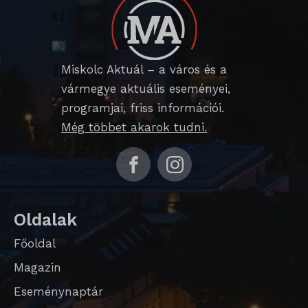
chatbase_anon_id
cookieyes-consent
domain
Miskolc Aktuál – a város és a
i18next
vármegye aktuális eseményei,
programjai, friss információi.
litespeed_qc_hide_banner
Még többet akarok tudni.
perf_*
SameSite
SL_G_WPT_TO
Oldalak
SL_GWPT_Show_Hide_tmp
Főoldal
SL_wptGlobTipTmp
Magazin
SLO_G_WPT_TO
Eseménynaptár
SLO_GWPT_Show_Hide_tmp