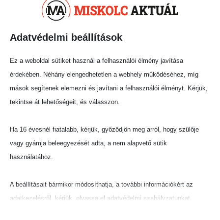
Miskolcon és Tatabányán volt kimutatási határ
felett a mennyisége.
Adatvédelmi beállítások
A szennyvízeredmények alapján a
fertőzésszámok emelkedése nem várható a
Ez a weboldal sütiket használ a felhasználói élmény javítása
következő időszakban - írták.
érdekében. Néhány elengedhetetlen a webhely működéséhez, míg
Megosztás:
mások segítenek elemezni és javítani a felhasználói élményt. Kérjük,
tekintse át lehetőségeit, és válasszon.
Ha 16 évesnél fiatalabb, kérjük, győződjön meg arról, hogy szülője
vagy gyámja beleegyezését adta, a nem alapvető sütik
használatához.
A beállításait bármikor módosíthatja, a további információkért az
adatkezelésről, kérjük, olvassa el adatvédelmi szabályzatunkat.
Beállításait később módosíthatja megváltoztathatja.