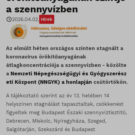
a szennyvízben
2026.04.02.
Hírek
Az elmúlt héten országos szinten stagnált a
koronavírus örökítőanyagának
átlagkoncentrációja a szennyvízben - közölte
a
Nemzeti Népegészségügyi és Gyógyszerész
eti Központ (NNGYK) a honlapján
csütörtökön.
A tájékoztató szerint az év 13. hetében 14
helyszínen stagnálást tapasztaltak, csökkenést
figyeltek meg Budapest Északi szennyvíztisztító,
Debrecen, Miskolc, Nyíregyháza, Szeged,
Salgótarján, Szekszárd és Budapest