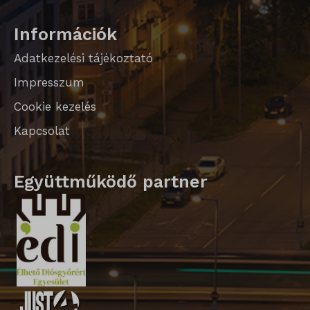
SLO_wptGlobTipTmp
Információk
sm_spd_caution
Adatkezelési tájékoztató
ssm_au_c
Impresszum
Cookie kezelés
Kapcsolat
Együttműködő partner