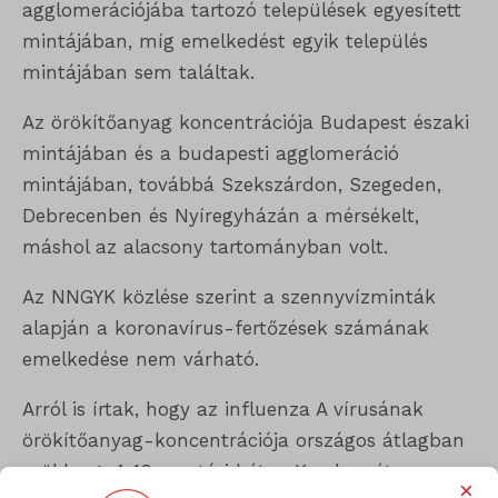
agglomerációjába tartozó települések egyesített
mintájában, míg emelkedést egyik település
mintájában sem találtak.
Az örökítőanyag koncentrációja Budapest északi
mintájában és a budapesti agglomeráció
mintájában, továbbá Szekszárdon, Szegeden,
Debrecenben és Nyíregyházán a mérsékelt,
máshol az alacsony tartományban volt.
Az NNGYK közlése szerint a szennyvízminták
alapján a koronavírus-fertőzések számának
emelkedése nem várható.
Arról is írtak, hogy az influenza A vírusának
örökítőanyag-koncentrációja országos átlagban
csökkent. A 13. naptári héten Kecskeméten,
×