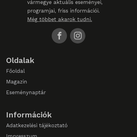
vármegye aktuális eseményei,
SL_GWPT_Show_Hide_tmp
programjai, friss információi.
Még többet akarok tudni.
SL_wptGlobTipTmp
SLO_G_WPT_TO
SLO_GWPT_Show_Hide_tmp
SLO_wptGlobTipTmp
Oldalak
sm_spd_caution
Főoldal
Magazin
ssm_au_c
Eseménynaptár
Információk
Adatkezelési tájékoztató
Impresszum