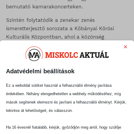
bemutató kamarakoncerteken.
Szintén folytatódik a zenekar zenés
ismeretterjesztő sorozata a Kőbányai Kőrösi
Kulturális Központban, ahol a közönség
családias, közvetlenebb hangulatban élvezheti a
×
kamarazene gyöngyszemeit.
A főváros további kiemelt koncerthelyszínein is
Adatvédelmi beállítások
fellép az Anima Musicae: 2027. január 8-án a
Magyar Zene Házában várják a közönséget egy
Ez a weboldal sütiket használ a felhasználói élmény javítása
különleges hangvételű koncerten, emellett a
érdekében. Néhány elengedhetetlen a webhely működéséhez, míg
Müpában is több alkalommal fellépnek az
mások segítenek elemezni és javítani a felhasználói élményt. Kérjük,
évadban.
tekintse át lehetőségeit, és válasszon.
A budapesti koncerteken kívül számos vidéki
Ha 16 évesnél fiatalabb, kérjük, győződjön meg arról, hogy szülője
városba is ellátogat az együttes, a Filharmónia