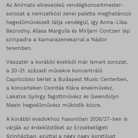
Az Animato elnevezésű vendégkoncertmester-
sorozat a nemzetközi zenei paletta meghatározó
hegedűművészeit látja vendégül, így Anna-Liisa
Bezrodny, Alissa Margulis és Mirijam Contzen lép
színpadra a kamarazenekarral a Nádor
teremben.
Visszatér a korábbi évekből már ismert sorozat,
a 20-21. századi művekre koncentráló
Capriccioso bérlet a Budapest Music Centerben,
a koncerteken Csordás Klára énekművész,
Lakatos György fagottművész és Gwendolyn
Masin hegedűművész működik közre.
A korábbi évadokhoz hasonlóan 2026/27-ben is
várják az érdeklődőket az Erzsébetligeti
Színházban, ezúttal a négy nagy korstílust