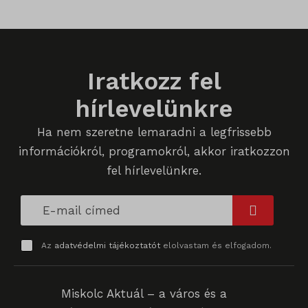
_qimei_i_3
_qimei_uuid42
amp_*
Iratkozz fel
cato_fw_inet
hírlevelünkre
chatbase_anon_id
Ha nem szeretne lemaradni a legfrissebb
cookieyes-consent
információkról, programokról, akkor iratkozzon
fel hírlevelünkre.
domain
i18next
litespeed_qc_hide_banner
Az
adatvédelmi tájékoztatót
elolvastam és elfogadom.
perf_*
SameSite
Miskolc Aktuál – a város és a
SL_G_WPT_TO