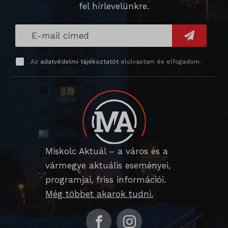
vagy amelyeket nem kategorizáltak.
fel hírlevelünkre.
_gat_gtag_ua_*
wp-settings-*
Részletek megjelenítése
_gid
wp-settings-time-*
_dd_s
mp_*_mixpanel
mhcookie
Az
adatvédelmi tájékoztatót
elolvastam és elfogadom.
_qimei_fingerprint
strack_tracking_code
_qimei_i_3
_qimei_uuid42
amp_*
cato_fw_inet
Miskolc Aktuál – a város és a
vármegye aktuális eseményei,
chatbase_anon_id
programjai, friss információi.
cookieyes-consent
Még többet akarok tudni.
domain
i18next