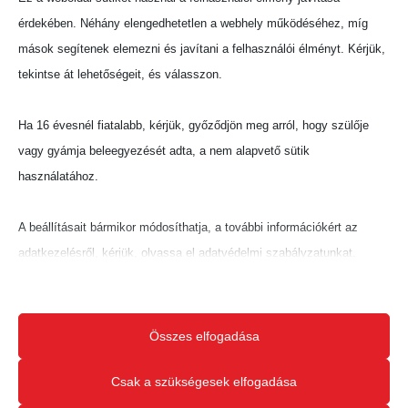
érdekében. Néhány elengedhetetlen a webhely működéséhez, míg
mások segítenek elemezni és javítani a felhasználói élményt. Kérjük,
tekintse át lehetőségeit, és válasszon.
Ha 16 évesnél fiatalabb, kérjük, győződjön meg arról, hogy szülője
vagy gyámja beleegyezését adta, a nem alapvető sütik
használatához.
A beállításait bármikor módosíthatja, a további információkért az
adatkezelésről, kérjük, olvassa el adatvédelmi szabályzatunkat.
Beállításait később módosíthatja megváltoztathatja.
Ne feledje, hogy ha bizonyos típusú sütik, vagy szolgáltatások
Összes elfogadása
letiltása mellett dönt, az befolyásolhatja a webhely által nyújtott
élményét és az általunk kínált szolgáltatásokat.
Csak a szükségesek elfogadása