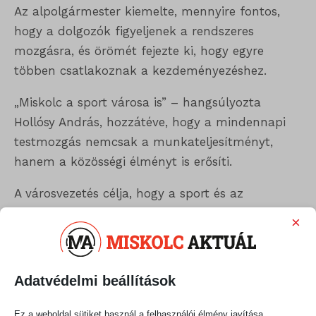
Az alpolgármester kiemelte, mennyire fontos,
hogy a dolgozók figyeljenek a rendszeres
mozgásra, és örömét fejezte ki, hogy egyre
többen csatlakoznak a kezdeményezéshez.
„Miskolc a sport városa is” – hangsúlyozta
Hollósy András, hozzátéve, hogy a mindennapi
testmozgás nemcsak a munkateljesítményt,
hanem a közösségi élményt is erősíti.
A városvezetés célja, hogy a sport és az
egészséges életmód a hivatali munka
×
mindennapjainak is természetes részévé váljon.
Megosztás:
Adatvédelmi beállítások
Ez a weboldal sütiket használ a felhasználói élmény javítása