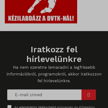
wp-settings-time-*
_dd_s
mp_*_mixpanel
mhcookie
_qimei_fingerprint
strack_tracking_code
_qimei_i_3
_qimei_uuid42
amp_*
Iratkozz fel
cato_fw_inet
hírlevelünkre
chatbase_anon_id
Ha nem szeretne lemaradni a legfrissebb
cookieyes-consent
információkról, programokról, akkor iratkozzon
fel hírlevelünkre.
domain
i18next
litespeed_qc_hide_banner
Az
adatvédelmi tájékoztatót
elolvastam és elfogadom.