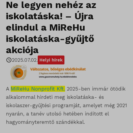
Ne legyen nehéz az
iskolatáska! – Újra
elindul a MiReHu
iskolatáska-gyűjtő
akciója
2025.07.02.
Helyi hírek
A
MiReHu Nonprofit Kft.
2025-ben immár ötödik
alkalommal hirdeti meg iskolatáska- és
iskolaszer-gyűjtési programját, amelyet még 2021
nyarán, a tanév utolsó hetében indított el
hagyományteremtő szándékkal.