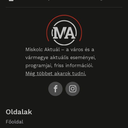
perf_*
SameSite
SL_G_WPT_TO
SL_GWPT_Show_Hide_tmp
SL_wptGlobTipTmp
Miskolc Aktuál – a város és a
vármegye aktuális eseményei,
SLO_G_WPT_TO
programjai, friss információi.
SLO_GWPT_Show_Hide_tmp
Még többet akarok tudni.
SLO_wptGlobTipTmp
sm_spd_caution
ssm_au_c
Oldalak
Főoldal