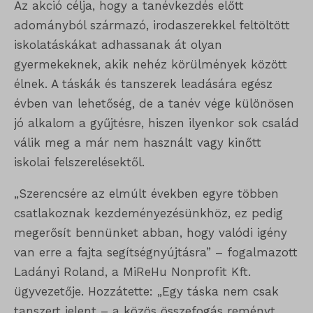
Az akció célja, hogy a tanévkezdés előtt
adományból származó, irodaszerekkel feltöltött
iskolatáskákat adhassanak át olyan
gyermekeknek, akik nehéz körülmények között
élnek. A táskák és tanszerek leadására egész
évben van lehetőség, de a tanév vége különösen
jó alkalom a gyűjtésre, hiszen ilyenkor sok család
válik meg a már nem használt vagy kinőtt
iskolai felszerelésektől.
„Szerencsére az elmúlt években egyre többen
csatlakoznak kezdeményezésünkhöz, ez pedig
megerősít bennünket abban, hogy valódi igény
van erre a fajta segítségnyújtásra” – fogalmazott
Ladányi Roland, a MiReHu Nonprofit Kft.
ügyvezetője. Hozzátette: „Egy táska nem csak
tanszert jelent – a közös összefogás reményt,