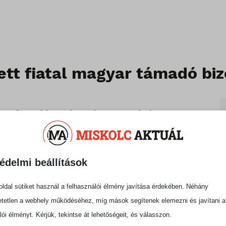
tt fiatal magyar támadó biz
rra, hogy bizonyítsa rátermettségét a DVTK
 próbajátékon vesz részt a 19 éves Barna
ágban futballozott.
édelmi beállítások
ását, majd több magyar utánpótlás-nevelő
 Puskás Akadémián és az ETO rendszerében,
ldal sütiket használ a felhasználói élmény javítása érdekében. Néhány
tetlen a webhely működéséhez, míg mások segítenek elemezni és javítani a
al érkezik
lói élményt. Kérjük, tekintse át lehetőségeit, és válasszon.