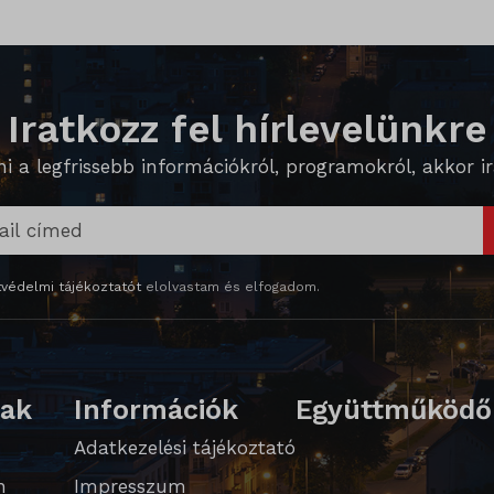
_inet
e_anon_id
es-consent
Iratkozz fel hírlevelünkre
 a legfrissebb információkról, programokról, akkor ira
ed_qc_hide_banner
védelmi tájékoztatót
elolvastam és elfogadom.
te
WPT_TO
lak
Információk
Együttműködő
PT_Show_Hide_tmp
Adatkezelési tájékoztató
GlobTipTmp
n
Impresszum
_WPT_TO