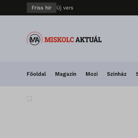
Friss hír
Ú
j
v
e
r
s
e
n
y
s
z
e
k
Főoldal
Magazin
Mozi
Színház