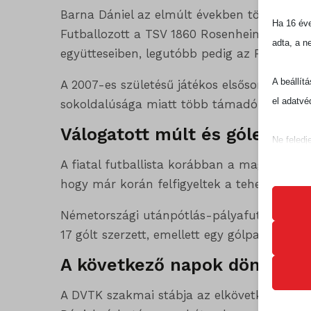
Barna Dániel az elmúlt években több német
Ha 16 éve
Futballozott a TSV 1860 Rosenheim, a Gre
adta, a n
együtteseiben, legutóbb pedig az FSV Zwick
A beállít
A 2007-es születésű játékos elsősorban a t
el adatvé
sokoldalúsága miatt több támadó pozícióba
Válogatott múlt és gólerős j
Ne feledj
befolyáso
A fiatal futballista korábban a magyar U16-
hogy már korán felfigyeltek a tehetségére.
Alapv
Németországi utánpótlás-pályafutása során
Az ala
17 gólt szerzett, emellett egy gólpasszt is je
sütik 
A következő napok döntőek 
Statis
A DVTK szakmai stábja az elkövetkező napok
googtra
A stat