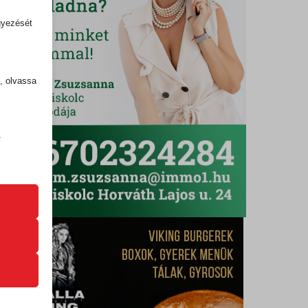
gyezését
k, olvassa
z
.
zek a
k