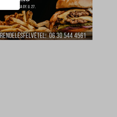
atba
ek nem