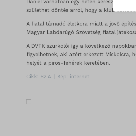
Dániel várhatóan egy héten keresztül készül
lehető
ISCHE
születhet döntés arról, hogy a klub szerző
látoga
session
A fiatal támadó életkora miatt a jövő építé
Magyar Labdarúgó Szövetség fiatal játékos
timezo
Egyéb
_ga
wordpre
A DVTK szurkolói így a következő napokban
Ez a k
figyelhetnek, aki azért érkezett Miskolcra,
tartoz
_ga_*
wordpre
helyét a piros-fehérek keretében.
_gat_gt
wp_lan
Cikk: Sz.A. | Kép: internet
_gid
wp-sett
_dd_s
mp_*_m
wp-sett
_qimei_f
strack_
mhcook
_qimei_
_qimei_
amp_*