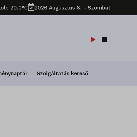
kolc 20.0°C
2026 Augusztus 8. - Szombat
ménynaptár
Szolgáltatás kereső