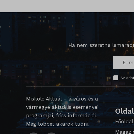
cato_fw
chatbas
cookiey
domain
Ha nem szeretne lemaradni
i18next
litespe
perf_*
Az
adat
SameSi
Miskolc Aktuál – a város és a
SL_G_
vármegye aktuális eseményei,
Olda
SL_GW
programjai, friss információi.
Főoldal
SL_wpt
Még többet akarok tudni.
Magazi
SLO_G