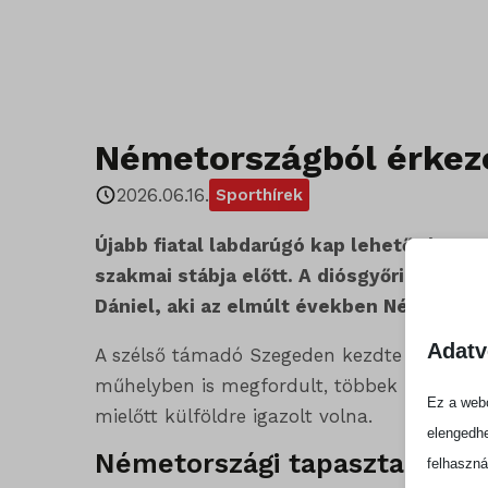
Németországból érkeze
2026.06.16.
Sporthírek
Újabb fiatal labdarúgó kap lehetőséget a
szakmai stábja előtt. A diósgyőri klubnál
Dániel, aki az elmúlt években Németorsz
Adatv
A szélső támadó Szegeden kezdte pályafut
műhelyben is megfordult, többek között a
Ez a webo
mielőtt külföldre igazolt volna.
elengedhe
Németországi tapasztalatokk
felhaszná