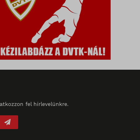
ek nem
tkozzon fel hírlevelünkre.