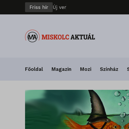
Friss hír
Ú
j
v
e
r
s
e
n
y
s
z
Főoldal
Magazin
Mozi
Színház