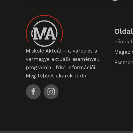
domain
i18next
Olda
litespe
Főoldal
perf_*
Miskolc Aktuál – a város és a
Magazi
SameSi
vármegye aktuális eseményei,
Esemén
programjai, friss információi.
SL_G_
Még többet akarok tudni.
SL_GW
SL_wpt
SLO_G
SLO_G
SLO_wp