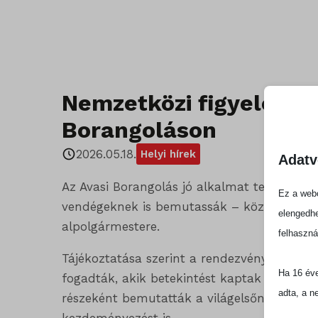
Nemzetközi figyelem Mi
Borangoláson
2026.05.18.
Helyi hírek
Adatv
Az Avasi Borangolás jó alkalmat teremtett 
Ez a webo
vendégeknek is bemutassák – közölte közös
elengedhe
alpolgármestere.
felhaszná
Tájékoztatása szerint a rendezvényen a spa
Ha 16 éve
fogadták, akik betekintést kaptak a város 
adta, a n
részeként bemutatták a világelsőnek számí