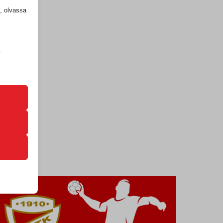
k, olvassa
z
.
zek a
k
atba