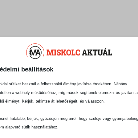
skolcon: külföldi delegáció
édelmi beállítások
arra, hogy Miskolc egyedülálló értékeit nemzetközi
ldal sütiket használ a felhasználói élmény javítása érdekében. Néhány
ségi oldalán Matiscsák Éva, Miskolc
tetlen a webhely működéséhez, míg mások segítenek elemezni és javítani a
lói élményt. Kérjük, tekintse át lehetőségeit, és válasszon.
nyol és a dél-koreai nagykövetség delegációit
snél fiatalabb, kérjük, győződjön meg arról, hogy szülője vagy gyámja belee
kulturális és gasztronómiai kínálatába. A program
em alapvető sütik használatához.
tó Ehető Erdő – Erdei Gasztroexpressz