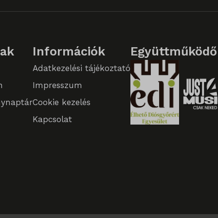
lak
Információk
Együttműködő
ed_qc_hide_banner
Adatkezelési tájékoztató
n
Impresszum
te
ynaptár
Cookie kezelés
WPT_TO
Kapcsolat
PT_Show_Hide_tmp
GlobTipTmp
_WPT_TO
WPT_Show_Hide_tmp
tGlobTipTmp