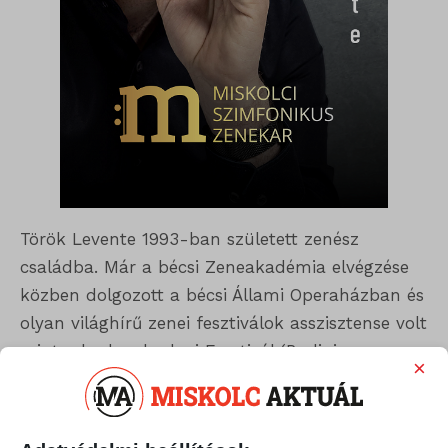
Török Levente 1993-ban született zenész
családba. Már a bécsi Zeneakadémia elvégzése
közben dolgozott a bécsi Állami Operaházban és
olyan világhírű zenei fesztiválok asszisztense volt
mint a baden-badeni Fesztivál (Berlini
×
Filharmonikusok, Sir Simon Rattle)
vagy a wels-i Wagner Fesztivál (Ralf Weikert-
többek között a zürichi Operaház volt