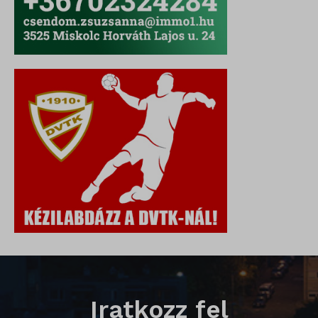
domain
i18next
litespeed_qc_hide_banner
perf_*
SameSite
SL_G_WPT_TO
SL_GWPT_Show_Hide_tmp
SL_wptGlobTipTmp
SLO_G_WPT_TO
SLO_GWPT_Show_Hide_tmp
SLO_wptGlobTipTmp
Iratkozz fel
sm_spd_caution