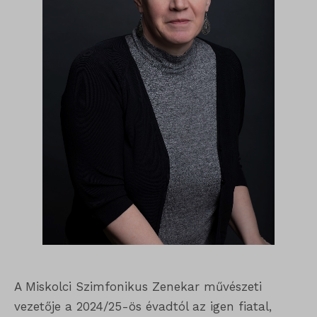
A Miskolci Szimfonikus Zenekar művészeti
vezetője a 2024/25-ös évadtól az igen fiatal,