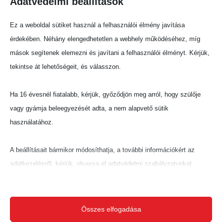
Adatvédelmi beállítások
főzeneigazgatója).
Ez a weboldal sütiket használ a felhasználói élmény javítása
érdekében. Néhány elengedhetetlen a webhely működéséhez, míg
Karmesteri karrierjét Németországban
mások segítenek elemezni és javítani a felhasználói élményt. Kérjük,
bontakoztatta ki, ahol először a regensburgi
tekintse át lehetőségeit, és válasszon.
Színház vezénylő korrepetítora, majd az ulmi
Színház és a Mecklenburgi Állami Színház,
Ha 16 évesnél fiatalabb, kérjük, győződjön meg arról, hogy szülője
Schwerin első karmestere volt.
vagy gyámja beleegyezését adta, a nem alapvető sütik
használatához.
2021-ben megnyerte az 1. Nemzetközi
Karmesterversenyt Llíriában, Valenciában,
A beállításait bármikor módosíthatja, a további információkért az
melynek köszönhetően idén például a Spanyol
adatkezelésről, kérjük, olvassa el adatvédelmi szabályzatunkat.
Állami Tv és Rádiózenekarral adja elő Bartók:
Beállításait később módosíthatja megváltoztathatja.
Concerto-ját. Fiatal kora ellenére számos
országban vezényelt már: többek között 2019-
Ne feledje, hogy ha bizonyos típusú sütik, vagy szolgáltatások
Összes elfogadása
ben Velencében, 2023-ban pedig az izlandi
letiltása mellett dönt, az befolyásolhatja a webhely által nyújtott