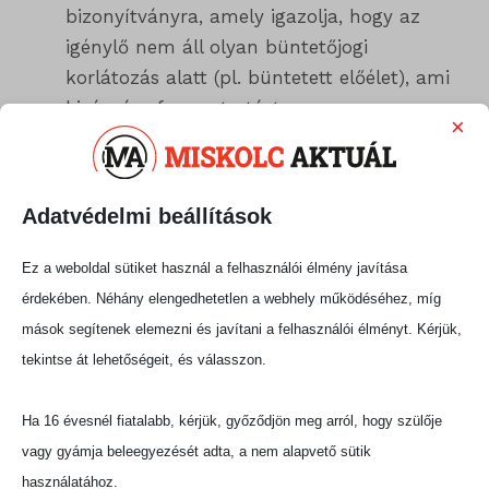
bizonyítványra, amely igazolja, hogy az
igénylő nem áll olyan büntetőjogi
korlátozás alatt (pl. büntetett előélet), ami
kizárná a fegyvertartást.
×
Jogszabályi háttér
Adatvédelmi beállítások
A gáz- és riasztófegyverek vásárlását, tartását és
viselését a 2004. évi XXIV. törvény szabályozza,
Ez a weboldal sütiket használ a felhasználói élmény javítása
amely a lőfegyverekről és lőszerekről szól. A
érdekében. Néhány elengedhetetlen a webhely működéséhez, míg
törvény célja a közbiztonság védelme, a
mások segítenek elemezni és javítani a felhasználói élményt. Kérjük,
visszaélések megelőzése, valamint az, hogy ezek
tekintse át lehetőségeit, és válasszon.
a – látszólag ártalmatlan, de adott helyzetben
komoly riadalmat keltő – eszközök kizárólag
Ha 16 évesnél fiatalabb, kérjük, győződjön meg arról, hogy szülője
jogszerűen és felelősségteljesen kerüljenek
vagy gyámja beleegyezését adta, a nem alapvető sütik
használatba.
használatához.