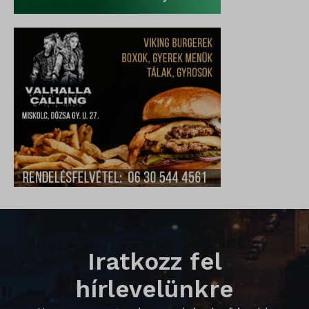
_qimei_uuid42
amp_*
cato_fw_inet
chatbase_anon_id
cookieyes-consent
domain
i18next
litespeed_qc_hide_banner
perf_*
SameSite
Iratkozz fel
SL_G_WPT_TO
hírlevelünkre
SL_GWPT_Show_Hide_tmp