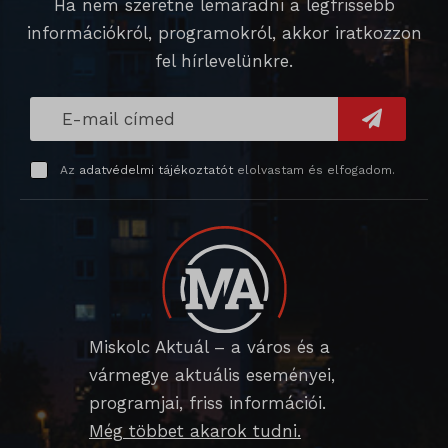
Ha nem szeretne lemaradni a legfrissebb
információkról, programokról, akkor iratkozzon
SL_wptGlobTipTmp
fel hírlevelünkre.
SLO_G_WPT_TO
SLO_GWPT_Show_Hide_tmp
SLO_wptGlobTipTmp
Az
adatvédelmi tájékoztatót
elolvastam és elfogadom.
sm_spd_caution
ssm_au_c
Miskolc Aktuál – a város és a
vármegye aktuális eseményei,
programjai, friss információi.
Még többet akarok tudni.