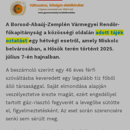
A Borsod-Abaúj-Zemplén Vármegyei Rendőr-
főkapitányság a közösségi oldalán
adott tájék
oztatást
egy hétvégi esetről, amely Miskolc
belvárosában, a Hősök terén történt 2025.
július 7-én hajnalban.
A beszámoló szerint egy 46 éves férfi
szóváltásba keveredett egy legalább tíz főből
álló társasággal. Saját elmondása alapján
veszélyeztetve érezte magát, ezért engedéllyel
tartott gáz-riasztó fegyverét a levegőbe sütötte
el, figyelmeztetésként. Az eset során szerencsére
senki sem sérült meg.