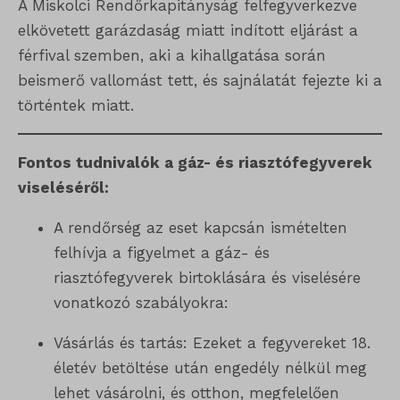
A Miskolci Rendőrkapitányság felfegyverkezve
elkövetett garázdaság miatt indított eljárást a
férfival szemben, aki a kihallgatása során
beismerő vallomást tett, és sajnálatát fejezte ki a
történtek miatt.
Fontos tudnivalók a gáz- és riasztófegyverek
viseléséről:
A rendőrség az eset kapcsán ismételten
felhívja a figyelmet a gáz- és
riasztófegyverek birtoklására és viselésére
vonatkozó szabályokra:
Vásárlás és tartás: Ezeket a fegyvereket 18.
életév betöltése után engedély nélkül meg
lehet vásárolni, és otthon, megfelelően