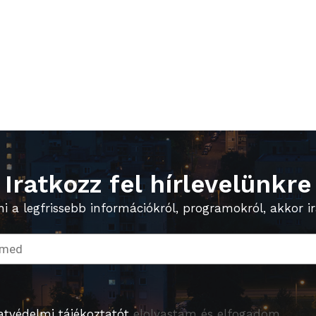
Iratkozz fel hírlevelünkre
 a legfrissebb információkról, programokról, akkor ira
atvédelmi tájékoztatót
elolvastam és elfogadom.