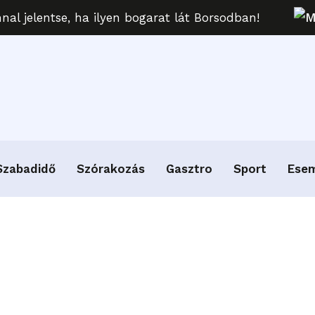
al jelentse, ha ilyen bogarat lát Borsodban!
M
Szabadidő
Szórakozás
Gasztro
Sport
Ese