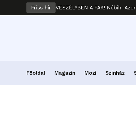
Friss hír
VESZÉLYBEN A FÁK! Nébih: Azonn
Főoldal
Magazin
Mozi
Színház