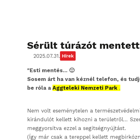
Sérült túrázót mentet
2025.07.31.
Hírek
"Esti mentés… 🙂
Sosem árt ha van kéznél telefon, és tud
be róla a
Aggteleki Nemzeti Park
.
Nem volt eseménytelen a természetvédelmi ő
kirándulót kellett kihozni a területről… Sze
meggyorsítva ezzel a segítségnyújtást.
(Így már csak a tereppel kellett megbírkóz