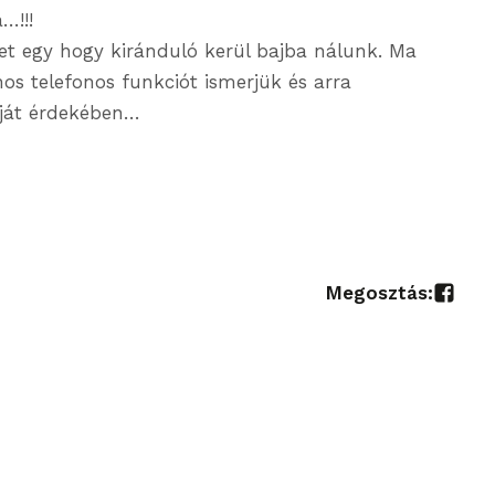
…!!!
et egy hogy kiránduló kerül bajba nálunk. Ma
s telefonos funkciót ismerjük és arra
aját érdekében…
Megosztás: