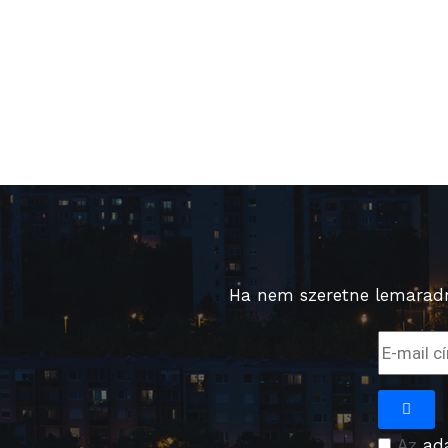
Ha nem szeretne lemaradni
Az
ad