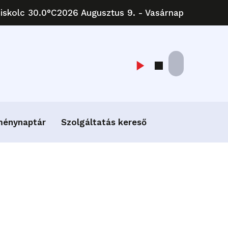
iskolc 30.0°C
2026 Augusztus 9. - Vasárnap
ménynaptár
Szolgáltatás kereső