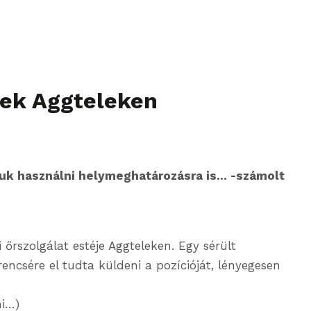
tek Aggteleken
juk használni helymeghatározásra is… -számolt
rszolgálat estéje Aggteleken. Egy sérült
rencsére el tudta küldeni a pozícióját, lényegesen
ni…)