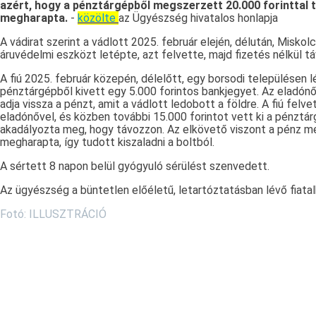
azért, hogy a pénztárgépből megszerzett 20.000 forinttal 
megharapta.
-
közölte
az Ügyészség hivatalos honlapja
A vádirat szerint a vádlott 2025. február elején, délután, Miskol
áruvédelmi eszközt letépte, azt felvette, majd fizetés nélkül t
A fiú 2025. február közepén, délelőtt, egy borsodi településen 
pénztárgépből kivett egy 5.000 forintos bankjegyet. Az eladónő 
adja vissza a pénzt, amit a vádlott ledobott a földre. A fiú fel
eladónővel, és közben további 15.000 forintot vett ki a pénztárg
akadályozta meg, hogy távozzon. Az elkövető viszont a pénz m
megharapta, így tudott kiszaladni a boltból.
A sértett 8 napon belül gyógyuló sérülést szenvedett.
Az ügyészség a büntetlen előéletű, letartóztatásban lévő fiatal
Fotó: ILLUSZTRÁCIÓ