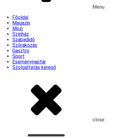
Menu
Főoldal
Magazin
Mozi
Színház
Szabadidő
Szórakozás
Gasztro
Sport
Eseménynaptár
Szolgáltatás kereső
close