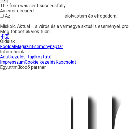
The form was sent successfully.
An error occured.
Az
adatvédelmi tájékoztatót
elolvastam és elfogadom.
Miskolc Aktuál – a város és a vármegye aktuális eseményei, progr
Még többet akarok tudni.
Oldalak
Főoldal
Magazin
Eseménynaptár
Információk
Adatkezelési tájékoztató
Impresszum
Cookie kezelés
Kapcsolat
Együttműködő partner