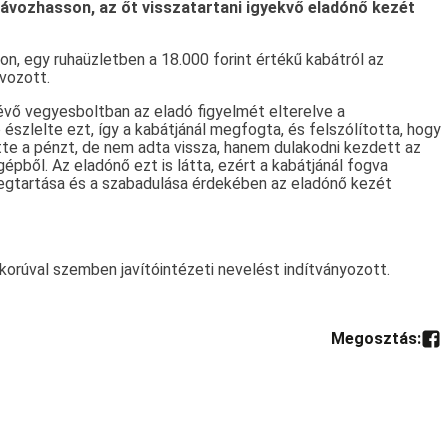
távozhasson, az őt visszatartani igyekvő eladónő kezét
con, egy ruhaüzletben a 18.000 forint értékű kabátról az
ávozott.
lévő vegyesboltban az eladó figyelmét elterelve a
észlelte ezt, így a kabátjánál megfogta, és felszólította, hogy
vette a pénzt, de nem adta vissza, hanem dulakodni kezdett az
épből. Az eladónő ezt is látta, ezért a kabátjánál fogva
egtartása és a szabadulása érdekében az eladónő kezét
korúval szemben javítóintézeti nevelést indítványozott.
Megosztás: