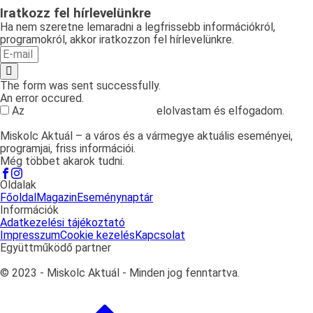
Iratkozz fel hírlevelünkre
Ha nem szeretne lemaradni a legfrissebb információkról,
programokról, akkor iratkozzon fel hírlevelünkre.
The form was sent successfully.
An error occured.
Az
adatvédelmi tájékoztatót
elolvastam és elfogadom.
Miskolc Aktuál – a város és a vármegye aktuális eseményei,
programjai, friss információi.
Még többet akarok tudni.
Oldalak
Főoldal
Magazin
Eseménynaptár
Információk
Adatkezelési tájékoztató
Impresszum
Cookie kezelés
Kapcsolat
Együttműködő partner
© 2023 - Miskolc Aktuál - Minden jog fenntartva.