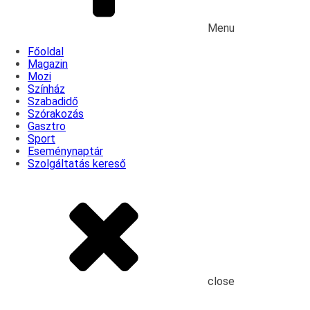
Menu
Főoldal
Magazin
Mozi
Színház
Szabadidő
Szórakozás
Gasztro
Sport
Eseménynaptár
Szolgáltatás kereső
close