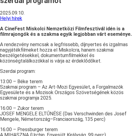
szerdai programot
2025.09.10.
Helyi hírek
A CineFest Miskolci Nemzetközi Filmfesztivál idén is a
filmrajongók és a szakma egyik legjobban várt eseménye.
A rendezvény nemcsak a legfrissebb, díjnyertes és izgalmas
nagyjátékfilmeket hozza el Miskolcra, hanem szakmai
beszélgetésekkel, dokumentumfilmekkel és
közönségtalálkozókkal is várja az érdeklődőket.
Szerdai program:
13:00 – Béke terem
Szakmai program – Az Art-Mozi Egyesület, a Forgalmazók
Egyesülete és a Mozisok Országos Szövetségének közös
szakmai programja 2025.
16:00 – Zukor terem
JOSEF MENGELE ELTŰNÉSE (Das Verschwinden des Josef
Mengele, Németország–Franciaország, 135 perc)
16:00 – Pressburger terem
A MIHASZNA (Urchin, Egyesült Királyság, 99 perc)