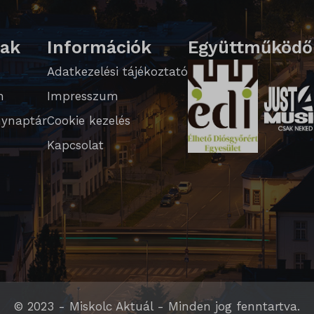
lak
Információk
Együttműködő
ed_qc_hide_banner
Adatkezelési tájékoztató
n
Impresszum
ynaptár
Cookie kezelés
te
Kapcsolat
WPT_TO
PT_Show_Hide_tmp
GlobTipTmp
_WPT_TO
WPT_Show_Hide_tmp
tGlobTipTmp
© 2023 - Miskolc Aktuál - Minden jog fenntartva.
_caution