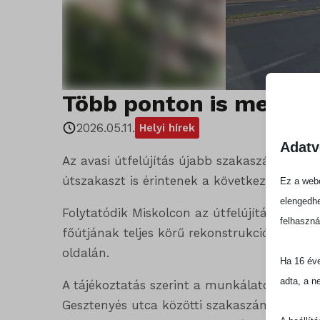
Több ponton is megvál
2026.05.11.
Helyi hírek
Adatv
Az avasi útfelújítás újabb szakaszához érk
útszakaszt is érintenek a következő idősza
Ez a webo
elengedhe
Folytatódik Miskolcon az útfelújítási pro
felhaszná
főútjának teljes körű rekonstrukciója – köz
oldalán.
Ha 16 éve
adta, a n
A tájékoztatás szerint a munkálatok érinti
Gesztenyés utca közötti szakaszának jobb 