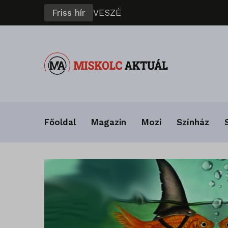
Friss hír
V
E
S
Z
É
L
Y
B
E
N
A
F
Á
Főoldal
Magazin
Mozi
Színház