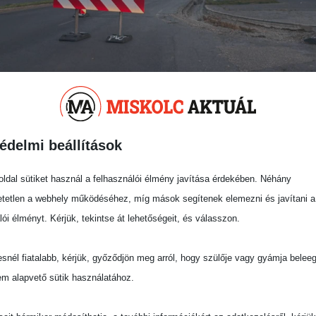
tozik a forgalmi rend Miskol
édelmi beállítások
ezett, a munkálatok több forgalmas miskolci
kban.
ldal sütiket használ a felhasználói élmény javítása érdekében. Néhány
tetlen a webhely működéséhez, míg mások segítenek elemezni és javítani a
gram, ennek részeként megkezdődött az Avas
lói élményt. Kérjük, tekintse át lehetőségeit, és válasszon.
ölte a miskolci Városgazda hivatalos közösségi
snél fiatalabb, kérjük, győződjön meg arról, hogy szülője vagy gyámja belee
em alapvető sütik használatához.
k a Szentgyörgy út Miskolctapolcai utca és
oldalát, továbbá a Szilvás utca és a Mednyánszky