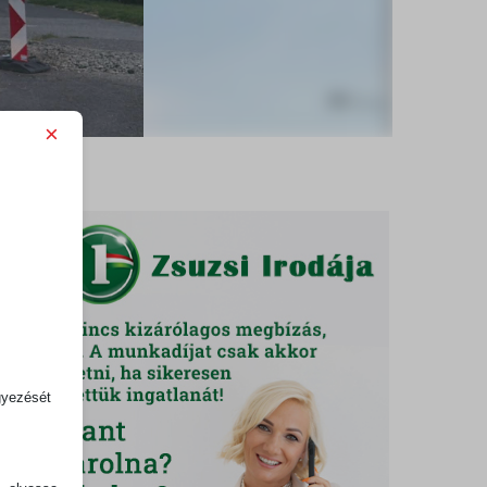
×
con
gyezését