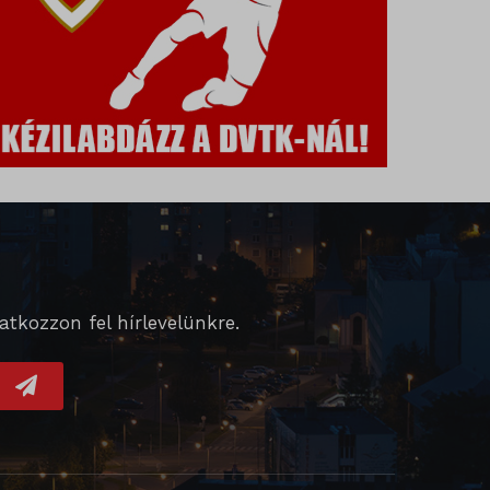
ek nem
tkozzon fel hírlevelünkre.