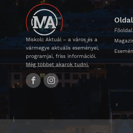
domain
i18next
Olda
litespe
Főoldal
Miskolc Aktuál – a város és a
perf_*
Magazi
vármegye aktuális eseményei,
Esemén
SameSi
programjai, friss információi.
SL_G_
Még többet akarok tudni.
SL_GW
SL_wpt
SLO_G
SLO_G
SLO_wp
sm_spd