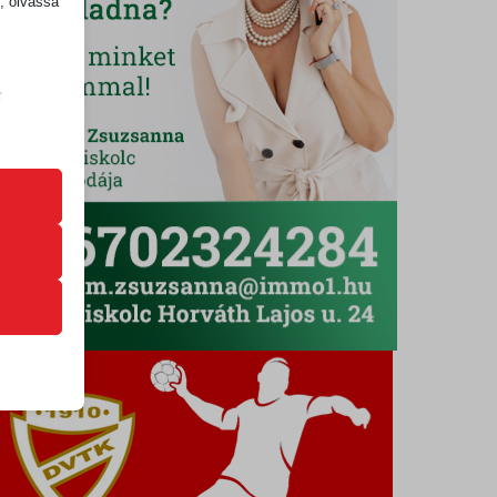
k, olvassa
z
.
zek a
k
atba