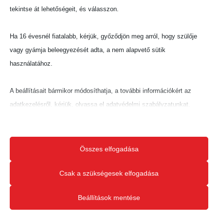
tekintse át lehetőségeit, és válasszon.
Ha 16 évesnél fiatalabb, kérjük, győződjön meg arról, hogy szülője
vagy gyámja beleegyezését adta, a nem alapvető sütik
használatához.
A beállításait bármikor módosíthatja, a további információkért az
adatkezelésről, kérjük, olvassa el adatvédelmi szabályzatunkat.
Beállításait később módosíthatja megváltoztathatja.
Ne feledje, hogy ha bizonyos típusú sütik, vagy szolgáltatások
Összes elfogadása
letiltása mellett dönt, az befolyásolhatja a webhely által nyújtott
élményét és az általunk kínált szolgáltatásokat.
Csak a szükségesek elfogadása
Beállítások mentése
Alapvető
Az alapvető sütik és szolgáltatások biztosítják az oldal megfelelő