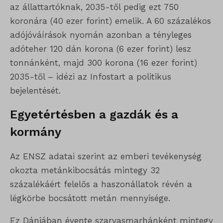
az állattartóknak, 2035-től pedig ezt 750
koronára (40 ezer forint) emelik. A 60 százalékos
adójóváírások nyomán azonban a tényleges
adóteher 120 dán korona (6 ezer forint) lesz
tonnánként, majd 300 korona (16 ezer forint)
2035-től – idézi az Infostart
a politikus
bejelentését.
Egyetértésben a gazdák és a
kormány
Az ENSZ adatai szerint az emberi tevékenység
okozta metánkibocsátás
mintegy 32
százalékáért felelős a haszonállatok révén a
légkörbe bocsátott metán mennyisége.
Ez Dániában évente szarvasmarhánként mintegy