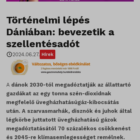
Történelmi lépés
Dániában: bevezetik a
szellentésadót
2024.06.27.
Hírek
A
dánok 2030-tól megadóztatják az állattartó
gazdákat az egy tonna szén-dioxidnak
megfelelő üvegházhatásúgáz-kibocsátás
után. A szarvasmarhák, disznók és juhok által
légkörbe juttatott üvegházhatású gázok
megadóztatásától 70 százalékos csökkenést
és 2045-re klímasemlegességet remélnek.