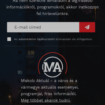
Ha nem szeretne lemaradni a legfrissebb
wp-settings-time-*
információkról, programokról, akkor iratkozzon
_dd_s
mp_*_mixpanel
mhcookie
fel hírlevelünkre.
_qimei_fingerprint
strack_tracking_code
_qimei_i_3
_qimei_uuid42
Az
adatvédelmi tájékoztatót
elolvastam és elfogadom.
amp_*
cato_fw_inet
chatbase_anon_id
cookieyes-consent
Miskolc Aktuál – a város és a
domain
vármegye aktuális eseményei,
i18next
programjai, friss információi.
litespeed_qc_hide_banner
Még többet akarok tudni.