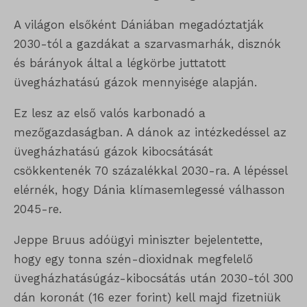
A világon elsőként Dániában megadóztatják
2030-tól a gazdákat a szarvasmarhák, disznók
és bárányok által a légkörbe juttatott
üvegházhatású gázok mennyisége alapján.
Ez lesz az első valós karbonadó a
mezőgazdaságban. A dánok az intézkedéssel az
üvegházhatású gázok kibocsátását
csökkentenék 70 százalékkal 2030-ra. A lépéssel
elérnék, hogy Dánia klímasemlegessé válhasson
2045-re.
Jeppe Bruus adóügyi miniszter bejelentette,
hogy egy tonna szén-dioxidnak megfelelő
üvegházhatásúgáz-kibocsátás után 2030-tól 300
dán koronát (16 ezer forint) kell majd fizetniük