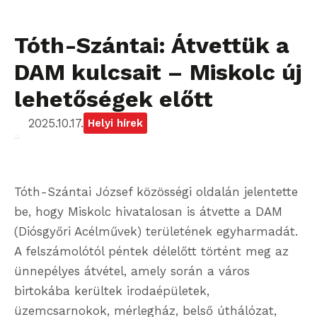
Tóth-Szántai: Átvettük a
DAM kulcsait – Miskolc új
lehetőségek előtt
2025.10.17.
Helyi hírek
Tóth-Szántai József közösségi oldalán jelentette
be, hogy Miskolc hivatalosan is átvette a DAM
(Diósgyőri Acélművek) területének egyharmadát.
A felszámolótól péntek délelőtt történt meg az
ünnepélyes átvétel, amely során a város
birtokába kerültek irodaépületek,
üzemcsarnokok, mérlegház, belső úthálózat,