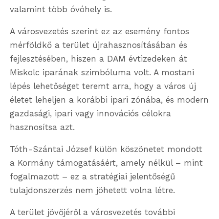
valamint több óvóhely is.
A városvezetés szerint ez az esemény fontos
mérföldkő a terület újrahasznosításában és
fejlesztésében, hiszen a DAM évtizedeken át
Miskolc iparának szimbóluma volt. A mostani
lépés lehetőséget teremt arra, hogy a város új
életet leheljen a korábbi ipari zónába, és modern
gazdasági, ipari vagy innovációs célokra
hasznosítsa azt.
Tóth-Szántai József külön köszönetet mondott
a Kormány támogatásáért, amely nélkül – mint
fogalmazott – ez a stratégiai jelentőségű
tulajdonszerzés nem jöhetett volna létre.
A terület jövőjéről a városvezetés további