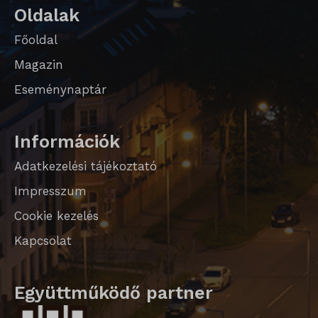
mhcookie
Oldalak
_qimei_fingerprint
strack_tracking_code
Főoldal
_qimei_i_3
Magazin
_qimei_uuid42
Eseménynaptár
amp_*
cato_fw_inet
Információk
chatbase_anon_id
Adatkezelési tájékoztató
Impresszum
cookieyes-consent
Cookie kezelés
domain
Kapcsolat
i18next
litespeed_qc_hide_banner
Együttműködő partner
perf_*