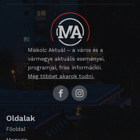
SLO_GWPT_Show_Hide_tmp
SLO_wptGlobTipTmp
sm_spd_caution
ssm_au_c
Miskolc Aktuál – a város és a
vármegye aktuális eseményei,
programjai, friss információi.
Még többet akarok tudni.
Oldalak
Főoldal