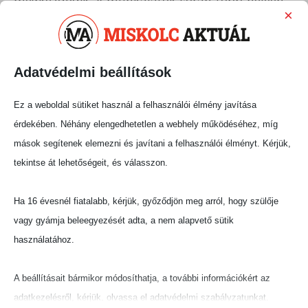
megkezdődik. A munkálatok során több helyen
×
mélyalapozási feladatokat végeznek, egyes
szakaszokon akár mínusz hat méteres
mélységig.
Adatvédelmi beállítások
A felújítás során külön figyelmet fordítanak az
Ez a weboldal sütiket használ a felhasználói élmény javítása
épület történeti értékeinek megőrzésére. A
érdekében. Néhány elengedhetetlen a webhely működéséhez, míg
szakemberek mintegy százéves, a 20. század
mások segítenek elemezni és javítani a felhasználói élményt. Kérjük,
első feléből származó díszítőfestéseket is
tekintse át lehetőségeit, és válasszon.
feltártak, amelyeket rekonstruálnak, majd
gipszkarton védelemmel látnak el az utókor
Ha 16 évesnél fiatalabb, kérjük, győződjön meg arról, hogy szülője
számára.
vagy gyámja beleegyezését adta, a nem alapvető sütik
A tervek szerint az épületben helyet kap egy
használatához.
konyharész is, amely a később kialakítandó
éttermet szolgálja majd ki. Az étterem
A beállításait bármikor módosíthatja, a további információkért az
homlokzata a Széchenyi utca felé néz, így a
adatkezelésről, kérjük, olvassa el adatvédelmi szabályzatunkat.