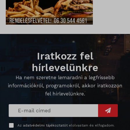
chatbase_anon_id
cookieyes-consent
domain
i18next
Iratkozz fel
litespeed_qc_hide_banner
hírlevelünkre
perf_*
Ha nem szeretne lemaradni a legfrissebb
SameSite
információkról, programokról, akkor iratkozzon
SL_G_WPT_TO
fel hírlevelünkre.
SL_GWPT_Show_Hide_tmp
SL_wptGlobTipTmp
SLO_G_WPT_TO
Az
adatvédelmi tájékoztatót
elolvastam és elfogadom.