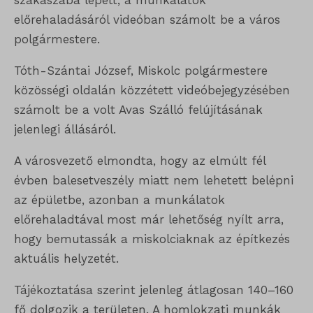
szakaszába lépett, a munkálatok
előrehaladásáról videóban számolt be a város
polgármestere.
Tóth-Szántai József, Miskolc polgármestere
közösségi oldalán közzétett videóbejegyzésében
számolt be a volt Avas Szálló felújításának
jelenlegi állásáról.
A városvezető elmondta, hogy az elmúlt fél
évben balesetveszély miatt nem lehetett belépni
az épületbe, azonban a munkálatok
előrehaladtával most már lehetőség nyílt arra,
hogy bemutassák a miskolciaknak az építkezés
aktuális helyzetét.
Tájékoztatása szerint jelenleg átlagosan 140–160
fő dolgozik a területen. A homlokzati munkák