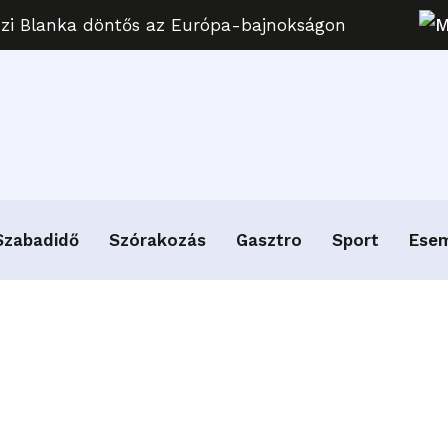
uzi Blanka döntős az Európa-bajnokságon
M
Szabadidő
Szórakozás
Gasztro
Sport
Ese