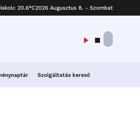
iskolc 20.6°C
2026 Augusztus 8. - Szombat
ménynaptár
Szolgáltatás kereső