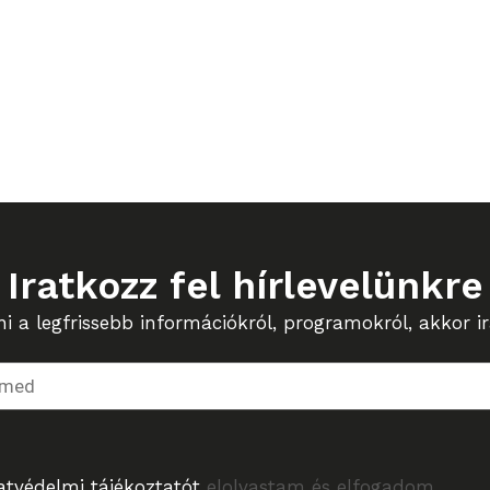
Iratkozz fel hírlevelünkre
 a legfrissebb információkról, programokról, akkor ira
atvédelmi tájékoztatót
elolvastam és elfogadom.