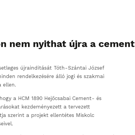
on nem nyithat újra a cemen
tleges újraindítását Tóth-Szántai József
minden rendelkezésére álló jogi és szakmai
 ellen.
t, hogy a HCM 1890 Hejőcsabai Cement- és
ljárásokat kezdeményezett a tervezett
a szerint a projekt ellentétes Miskolc
eivel.