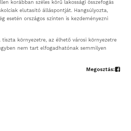
ellen korábban széles körű lakossági összefogás
kolciak elutasító álláspontját. Hangsúlyozta,
ég esetén országos szinten is kezdeményezni
 tiszta környezetre, az élhető városi környezetre
az ügyben nem tart elfogadhatónak semmilyen
Megosztás: