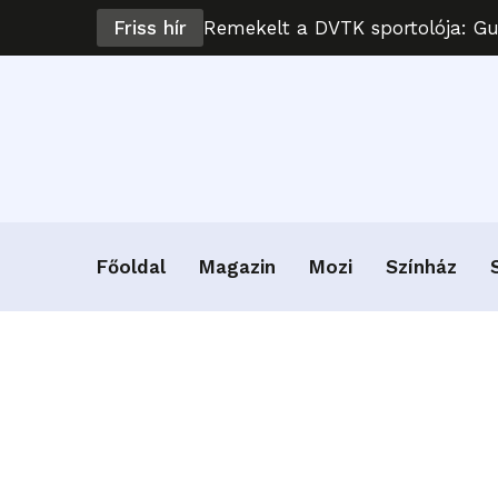
Friss hír
Remekelt a DVTK sportolója: G
Főoldal
Magazin
Mozi
Színház