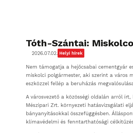
Tóth-Szántai: Miskolc
2026.07.02.
Helyi hírek
Nem támogatja a hejőcsabai cementgyár ese
miskolci polgármester, aki szerint a város 
eszközzel fellép a beruházás megvalósulása
A városvezető a közösségi oldalán arról ír
Mészipari Zrt. környezeti hatásvizsgálati e
bányanyitásokkal összefüggésben. Álláspontj
klímavédelmi és fenntarthatósági célkitűzés