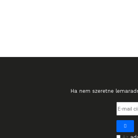
Ha nem szeretne lemaradni
Az
ad