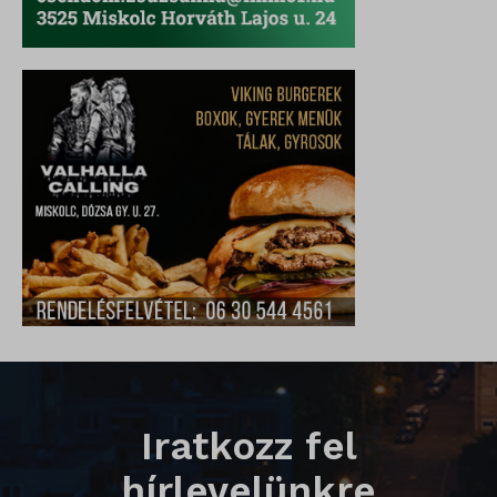
_qimei_uuid42
amp_*
cato_fw_inet
chatbase_anon_id
cookieyes-consent
domain
i18next
litespeed_qc_hide_banner
perf_*
SameSite
Iratkozz fel
SL_G_WPT_TO
hírlevelünkre