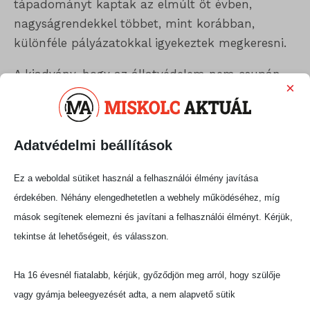
tápadományt kaptak az elmúlt öt évben,
nagyságrendekkel többet, mint korábban,
különféle pályázatokkal igyekeztek megkeresni.
A kiadvány, hogy az állatvédelem nem csupán
×
az állatokról szól: szorosan összefügg a
közbiztonsággal, az oktatással és a közösségek
erejével is; az állatokkal való felelős bánásmód
Adatvédelmi beállítások
egy tudatosabb, empatikusabb társadalom
alapja.
Ez a weboldal sütiket használ a felhasználói élmény javítása
érdekében. Néhány elengedhetetlen a webhely működéséhez, míg
Kiemelt szerepet kapnak a civil
mások segítenek elemezni és javítani a felhasználói élményt. Kérjük,
szervezetek, amelyek az elmúlt
tekintse át lehetőségeit, és válasszon.
években jelentős támogatásban
részesültek, és nap mint nap
Ha 16 évesnél fiatalabb, kérjük, győződjön meg arról, hogy szülője
vagy gyámja beleegyezését adta, a nem alapvető sütik
kulcsszerepet játszanak a bajba