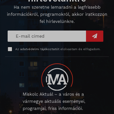
SL_GWPT_Show_Hide_tmp
Ha nem szeretne lemaradni a legfrissebb
SL_wptGlobTipTmp
információkról, programokról, akkor iratkozzon
SLO_G_WPT_TO
fel hírlevelünkre.
SLO_GWPT_Show_Hide_tmp
SLO_wptGlobTipTmp
Az
adatvédelmi tájékoztatót
elolvastam és elfogadom.
sm_spd_caution
ssm_au_c
Miskolc Aktuál – a város és a
vármegye aktuális eseményei,
programjai, friss információi.