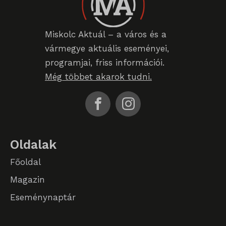
_qimei_uuid42
Miskolc Aktuál – a város és a
amp_*
vármegye aktuális eseményei,
cato_fw_inet
programjai, friss információi.
Még többet akarok tudni.
chatbase_anon_id
cookieyes-consent
domain
i18next
Oldalak
litespeed_qc_hide_banner
Főoldal
perf_*
Magazin
Eseménynaptár
SameSite
SL_G_WPT_TO