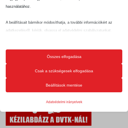
használatához.
A beállításait bármikor módosíthatja, a további információkért az
adatkezelésről, kérjük, olvassa el adatvédelmi szabályzatunkat.
Beállításait később módosíthatja megváltoztathatja.
Ne feledje, hogy ha bizonyos típusú sütik, vagy szolgáltatások
Összes elfogadása
letiltása mellett dönt, az befolyásolhatja a webhely által nyújtott
élményét és az általunk kínált szolgáltatásokat.
Csak a szükségesek elfogadása
Beállítások mentése
Alapvető
Az alapvető sütik és szolgáltatások biztosítják az oldal megfelelő
Adatvédelmi irányelvek
működéséhez. Ezek a sütik és szolgáltatások a GDPR szerint nem
igénylik a felhasználó hozzájárulását.
Részletek megjelenítése