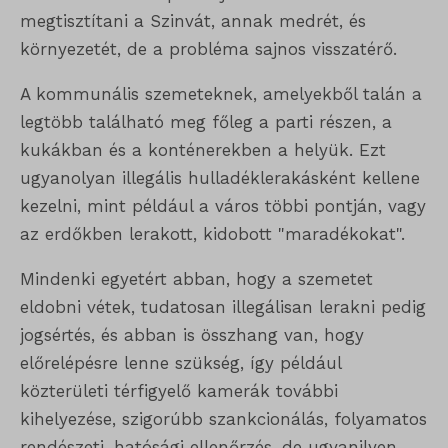
megtisztítani a Szinvát, annak medrét, és
környezetét, de a probléma sajnos visszatérő.
A kommunális szemeteknek, amelyekből talán a
legtöbb található meg főleg a parti részen, a
kukákban és a konténerekben a helyük. Ezt
ugyanolyan illegális hulladéklerakásként kellene
kezelni, mint például a város többi pontján, vagy
az erdőkben lerakott, kidobott "maradékokat".
Mindenki egyetért abban, hogy a szemetet
eldobni vétek, tudatosan illegálisan lerakni pedig
jogsértés, és abban is összhang van, hogy
előrelépésre lenne szükség, így például
közterületi térfigyelő kamerák további
kihelyezése, szigorúbb szankcionálás, folyamatos
rendészeti, hatósági ellenőrzés, de ugyanilyen