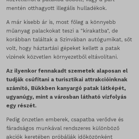
mentén otthagyott illegális hulladékok.
A már kisebb ár is, most főleg a könnyebb
műanyag palackokat teszi a "kirakatba", de
korábban találtak a Szinvában autógumikat, sőt
volt, hogy háztartási gépeket kellett a patak
vizének közvetlen környezetből eltávolítani.
Az ilyenkor fennakadt szemetek alaposan el
tudják csúfítani a turisztikai attrakcióinknak
számító, Bükkben kanyargó patak látképét,
ugyanúgy, mint a városban látható vízfolyás
egy részét.
Pedig önzetlen emberek, csapatba verődve és
fáradságos munkával rendszeres különböző
akciók keretében próbálják időközönként