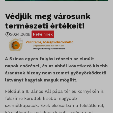
Védjük meg városunk
természeti értékeit!
2024.06.18.
Helyi hírek
A Szinva egyes folyási részein az elmúlt
napok esőzései, és az abból következő kisebb
áradások bizony nem szemet gyönyörködtető
látványt hagytak maguk mögött.
Például a II. János Pál pápa tér és környékén is
felszínre kerültek kisebb-nagyobb
szemétkupacok. Ezek elsősorban a felelőtlenül,
közvetlenül a patakba dobott, vagy a part