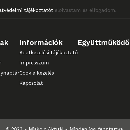
atvédelmi tájékoztatót
elolvastam és elfogadom.
lak
Információk
Együttműködő
Adatkezelési tájékoztató
n
Impresszum
ynaptár
Cookie kezelés
Kapcsolat
© 2023 - Miskolc Aktuál - Minden jog fenntartva.