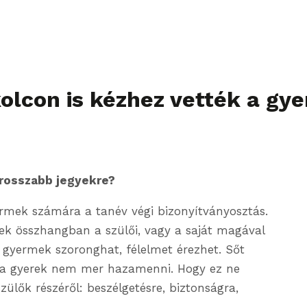
kolcon is kézhez vették a gy
 rosszabb jegyekre?
rmek számára a tanév végi bizonyítványosztás.
ek összhangban a szülői, vagy a saját magával
 gyermek szoronghat, félelmet érezhet. Sőt
r a gyerek nem mer hazamenni. Hogy ez ne
ülők részéről: beszélgetésre, biztonságra,