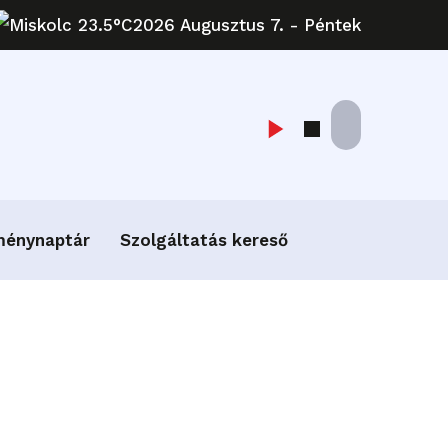
Miskolc 23.5°C
2026 Augusztus 7. - Péntek
ménynaptár
Szolgáltatás kereső