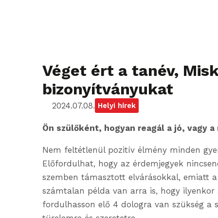
Véget ért a tanév, Mis
bizonyítványukat
2024.07.08.
Helyi hírek
Ön szülőként, hogyan reagál a jó, vagy a
Nem feltétlenül pozitív élmény minden gye
Előfordulhat, hogy az érdemjegyek nincsen
szemben támasztott elvárásokkal, emiatt a
számtalan példa van arra is, hogy ilyenko
fordulhasson elő 4 dologra van szükség a sz