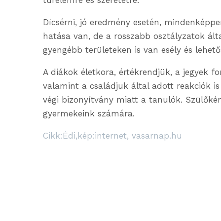
türelemre és szeretetre.
Dícsérni, jó eredmény esetén, mindenképpen 
hatása van, de a rosszabb osztályzatok által
gyengébb területeken is van esély és lehető
A diákok életkora, értékrendjük, a jegyek 
valamint a családjuk által adott reakciók i
végi bizonyítvány miatt a tanulók. Szülőké
gyermekeink számára.
Cikk:Édi,kép:internet, vasarnap.hu