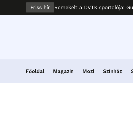
Friss hír
Remekelt a DVTK sportolója: G
Főoldal
Magazin
Mozi
Színház