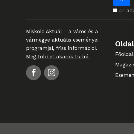
Az
ad
Miskolc Aktuál – a város és a
vármegye aktuális eseményei,
Olda
programjai, friss információi.
Főoldal
Még többet akarok tudni.
Magazi
Esemén