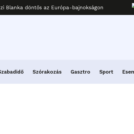
uzi Blanka döntős az Európa-bajnokságon
Szabadidő
Szórakozás
Gasztro
Sport
Ese