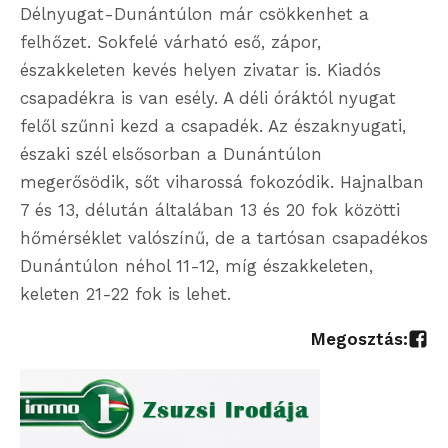
Délnyugat-Dunántúlon már csökkenhet a
felhőzet. Sokfelé várható eső, zápor,
északkeleten kevés helyen zivatar is. Kiadós
csapadékra is van esély. A déli óráktól nyugat
felől szűnni kezd a csapadék. Az északnyugati,
északi szél elsősorban a Dunántúlon
megerősödik, sőt viharossá fokozódik. Hajnalban
7 és 13, délután általában 13 és 20 fok közötti
hőmérséklet valószínű, de a tartósan csapadékos
Dunántúlon néhol 11-12, míg északkeleten,
keleten 21-22 fok is lehet.
Megosztás: