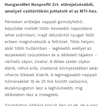
HungaroMet Nonprofit Zrt. előrejelzéséből,
amelyet csütörtökön juttatott el az MTI-hez.
Pénteken erőteljes nappali gomolyfelhő-
képződés mellett több-kevesebb napsütésre
lehet számítani, majd délutántól nyugat felől
erősen megnövekszik a felhőzet. Több helyen,
akár több hullámban - legkisebb eséllyel az
északkeleti csücsökben és a délkeleti tájakon -
várható zápor, zivatar. A délies szelet olykor
élénk, néhol erős, zivatarok környezetében akár
viharos lökések kísérik. A legmagasabb nappali
hőmérséklet 18 és 25 fok között valószínű,
északnyugaton lesz a leghűvösebb, míg
délkeleten lesz a melegebb.
Szombaton jobbára borult lesz az ég, de a nap