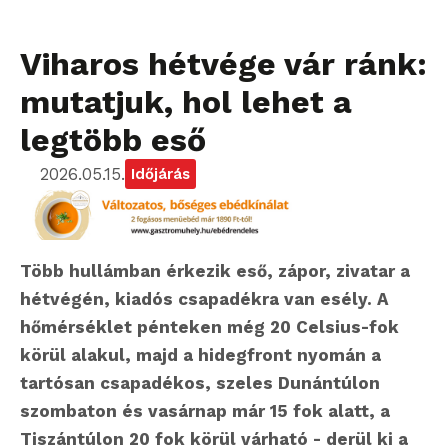
Viharos hétvége vár ránk:
mutatjuk, hol lehet a
legtöbb eső
2026.05.15.
Időjárás
Több hullámban érkezik eső, zápor, zivatar a
hétvégén, kiadós csapadékra van esély. A
hőmérséklet pénteken még 20 Celsius-fok
körül alakul, majd a hidegfront nyomán a
tartósan csapadékos, szeles Dunántúlon
szombaton és vasárnap már 15 fok alatt, a
Tiszántúlon 20 fok körül várható - derül ki a