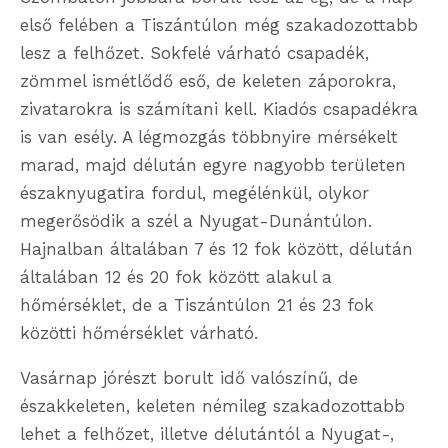
első felében a Tiszántúlon még szakadozottabb
lesz a felhőzet. Sokfelé várható csapadék,
zömmel ismétlődő eső, de keleten záporokra,
zivatarokra is számítani kell. Kiadós csapadékra
is van esély. A légmozgás többnyire mérsékelt
marad, majd délután egyre nagyobb területen
északnyugatira fordul, megélénkül, olykor
megerősödik a szél a Nyugat-Dunántúlon.
Hajnalban általában 7 és 12 fok között, délután
általában 12 és 20 fok között alakul a
hőmérséklet, de a Tiszántúlon 21 és 23 fok
közötti hőmérséklet várható.
Vasárnap jórészt borult idő valószínű, de
északkeleten, keleten némileg szakadozottabb
lehet a felhőzet, illetve délutántól a Nyugat-,